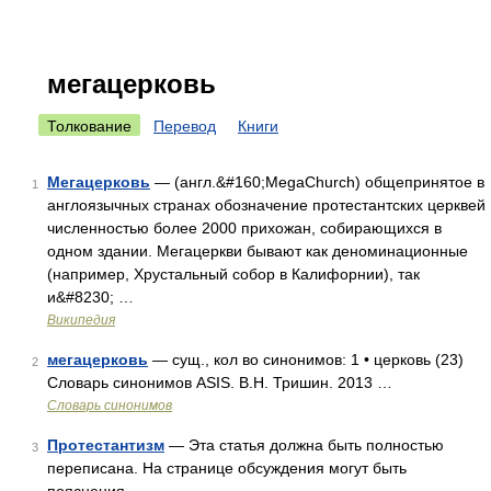
мегацерковь
Толкование
Перевод
Книги
Мегацерковь
— (англ.&#160;MegaChurch) общепринятое в
1
англоязычных странах обозначение протестантских церквей
численностью более 2000 прихожан, собирающихся в
одном здании. Мегацеркви бывают как деноминационные
(например, Хрустальный собор в Калифорнии), так
и&#8230; …
Википедия
мегацерковь
— сущ., кол во синонимов: 1 • церковь (23)
2
Словарь синонимов ASIS. В.Н. Тришин. 2013 …
Словарь синонимов
Протестантизм
— Эта статья должна быть полностью
3
переписана. На странице обсуждения могут быть