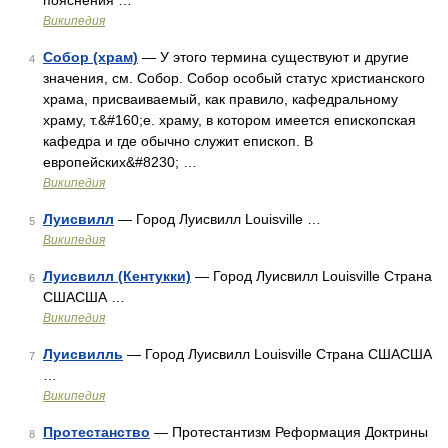
пояснения …
Википедия
Собор (храм)
— У этого термина существуют и другие
4
значения, см. Собор. Собор особый статус христианского
храма, присваиваемый, как правило, кафедральному
храму, т.&#160;е. храму, в котором имеется епископская
кафедра и где обычно служит епископ. В
европейских&#8230; …
Википедия
Луисвилл
— Город Луисвилл Louisville …
5
Википедия
Луисвилл (Кентукки)
— Город Луисвилл Louisville Страна
6
СШАСША …
Википедия
Луисвилль
— Город Луисвилл Louisville Страна СШАСША
7
…
Википедия
Протестанство
— Протестантизм Реформация Доктрины
8